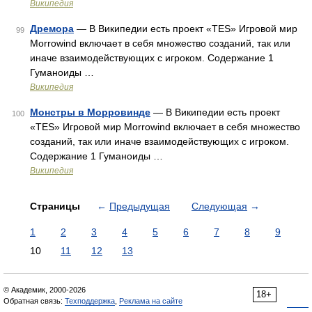
Википедия
Дремора
— В Википедии есть проект «TES» Игровой мир
99
Morrowind включает в себя множество созданий, так или
иначе взаимодействующих с игроком. Содержание 1
Гуманоиды …
Википедия
Монстры в Морровинде
— В Википедии есть проект
100
«TES» Игровой мир Morrowind включает в себя множество
созданий, так или иначе взаимодействующих с игроком.
Содержание 1 Гуманоиды …
Википедия
Страницы
←
Предыдущая
Следующая
→
1
2
3
4
5
6
7
8
9
10
11
12
13
© Академик, 2000-2026
18+
Обратная связь:
Техподдержка
,
Реклама на сайте