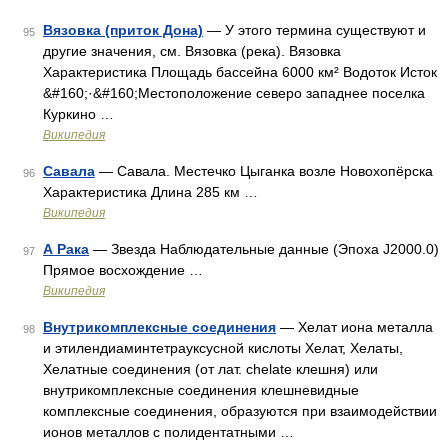
Вязовка (приток Дона)
— У этого термина существуют и
95
другие значения, см. Вязовка (река). Вязовка
Характеристика Площадь бассейна 6000 км² Водоток Исток
&#160;·&#160;Местоположение северо западнее поселка
Куркино …
Википедия
Савала
— Савала. Местечко Цыганка возле Новохопёрска
96
Характеристика Длина 285 км …
Википедия
Α Рака
— Звезда Наблюдательные данные (Эпоха J2000.0)
97
Прямое восхождение …
Википедия
Внутрикомплексные соединения
— Хелат иона металла
98
и этилендиаминтетрауксусной кислоты Хелат, Хелаты,
Хелатные соединения (от лат. chelate клешня) или
внутрикомплексные соединения клешневидные
комплексные соединения, образуются при взаимодействии
ионов металлов с полидентатными …