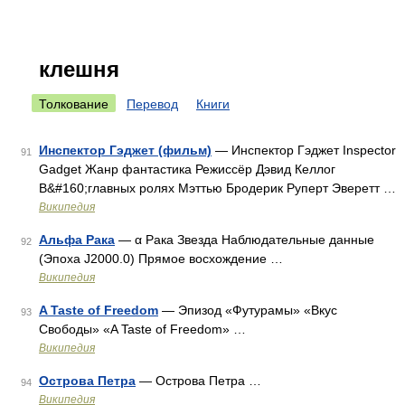
клешня
Толкование
Перевод
Книги
Инспектор Гэджет (фильм)
— Инспектор Гэджет Inspector
91
Gadget Жанр фантастика Режиссёр Дэвид Келлог
В&#160;главных ролях Мэттью Бродерик Руперт Эверетт …
Википедия
Альфа Рака
— α Рака Звезда Наблюдательные данные
92
(Эпоха J2000.0) Прямое восхождение …
Википедия
A Taste of Freedom
— Эпизод «Футурамы» «Вкус
93
Свободы» «A Taste of Freedom» …
Википедия
Острова Петра
— Острова Петра …
94
Википедия